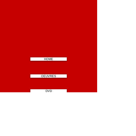
HOME
OEUVRES
DVD
CD symboliques
BIO CV