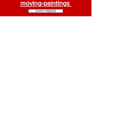
moving-paintings
EXPO VIDEOS
CONTACT BLOG
RESEAUX
HOME
OEUVRES
ANIMATION VIDEOS
CD symboliques
BIO CV
FICTION VIDEOS