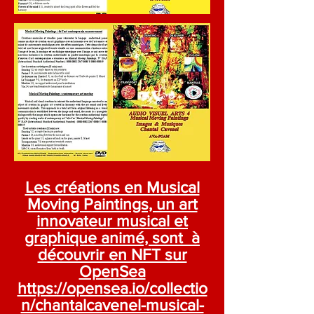
Les créations en Musical
Moving Paintings, un art
innovateur musical et
graphique animé, sont à
découvrir en NFT sur
OpenSea
https://opensea.io/collectio
n/chantalcavenel-musical-