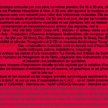
 classique entourée par son père, lui-même pianiste. De 15 à 30 ans, e
le est Praticien Hospitalier à Nice. A 30 ans, elle reprend la musique 
compose avec son ressenti pour créer des ambiances musicales. Elle se 
e de couleurs et de formes. De 50 ans à ce jour, de par sa formation s
quement ses compositions musicales et ses peintures afin de réaliser
t contemporain en mouvement pour animer des espaces, voir la
page 
e n° Siret : 442 146 965 00011 Code APE : 9003A - n° éditeur vidéo a
l-Arts - Production d'Oeuvres Artistiques Multimédias, elle compose
 : Air (Air pur 20 titres), Eau (Simulations aquatiques 16 titres), Feu (Ê
ensibilité et stimuler l'imaginaire et 2 CD en musique électronique "Im
MUSIQUES".
Ces compositions musicales sont en écoute lors d'expositi
courts métrages, salons, installations, mapping).
s Artistes les statuts d'une association "Le Cercle des Artistes de Sai
on humaine de l'imaginaire et de l'âme, organiser des événements d'art
et ressentir une poétisation du quotidien.
uveaux moyens d'expression visuelle qu'elle exploite par la création d
de tableaux d'animations en art sonore, art graphique et art photo
voir la liste sur
la page "DVD"
.
t visuel et l’art musical où les images animées symboliques expriment
a B.N.F. et ont un visa d'’exploitation au C.N.C. - un N° ISAN (Inter
rtistes n° C959488 - Membre de l 'AIAP UNESCO Monaco - Membre d
l est numérique car elle questionne l’interaction entre l’image et le 
compositions musicales, elle conçoit des connotations symboliques e
 pour animer les espaces et créer du beau. Son intention artistique e
musical et graphique innovant animé par la technologie numérique po