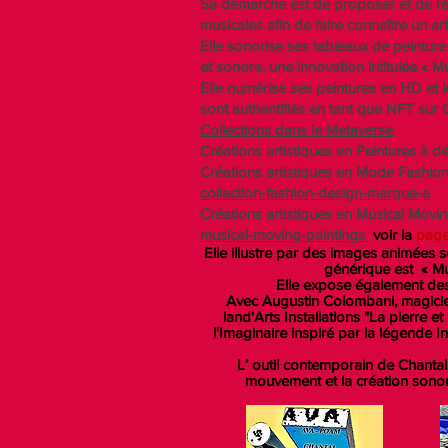
Sa démarche est de proposer et de réal
musicales afin de faire connaître un a
Elle sonorise ses tableaux de peinture
et sonore, une innovation intitulée « M
Elle numérise ses peintures en HD et 
sont authentifiés en tant que NFT su
Collections dans le Metaverse
Créations artistiques en Peintures à 
Créations artistiques en Mode Fashio
collection-fashion-design-marque-a
Créations artistiques en Musical Movi
musical-moving-paintings
voir la
page
Elle illustre par des images animées 
générique est « Mu
Elle expose également des c
Avec Augustin Colombani, magicien
land'Arts Installations "La pierre e
l'Imaginaire inspiré par la légende I
L’ outil contemporain de Chantal C
mouvement et la création sonore