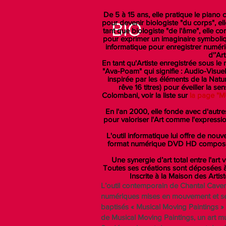
De 5 à 15 ans, elle pratique le piano
pour devenir biologiste "du corps", el
BIO
tant que biologiste "de l'âme", elle 
pour exprimer un imaginaire symboliqu
informatique pour enregistrer numéri
d'’Ar
En tant qu'Artiste enregistrée sous l
"Ava-Poam" qui signifie : Audio-Visue
inspirée par les éléments de la Nature
rêve 16 titres) pour éveiller la s
Colombani, voir la liste sur
la page "
En l'an 2000, elle fonde avec d'autre
pour valoriser l'Art comme l'expressi
L'outil informatique lui offre de no
format numérique DVD HD composées 
Une synergie d’art total entre l'ar
Toutes ses créations sont déposées à l
Inscrite à la Maison des A
L’outil contemporain de Chantal Cavene
numériques mises en mouvement et ses 
baptisés « Musical Moving Paintings »
de Musical Moving Paintings, un art 