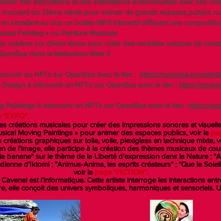
iser des expositions et des installations audiovisuelles avec ses créa
rt innovant du 21ème siècle pour animer de grands espaces publics ou
 en installant au dos un boitier MP3 interactif diffusant une compositi
usical Painting » ou Peinture Musicale
les sublime sur divers tissus pour créer des modèles uniques de mode
r OpenSea dans le Metaverse Web 3
découvrir en NFTs sur OpenSea avec le lien :
https://opensea.io/
collec
n Design à découvrir en NFTs sur OpenSea avec le lien :
https://opens
ng Paintings à découvrir en NFTs sur OpenSea avec le lien :
https://op
 "EXPO".
ses créations musicales pour créer des impressions sonores et visuel
sical Moving Paintings » pour animer des espaces publics, voir la
pa
réations graphiques sur toile, voile, plexiglass en technique mixte, v
 de l'image, elle participe à la création des thèmes musicaux de cour
t la banane" sur le thème de la Liberté d'expression dans la Nature ; "
ndienne d'Iktomi ; "Animus-Anima, les esprits créateurs" ; "Que le Solei
voir la
page "FICTION".
avenel est l’informatique. Cette artiste interroge les interactions entr
, elle conçoit des univers symboliques, harmoniques et sensoriels. U