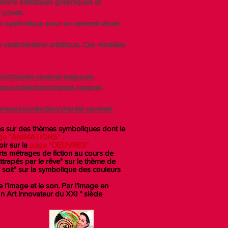
tions artistiques graphiques et
 privés.
on symbolique pour un ressenti visuel
 vestimentaire artistique. Ces modèles
tion/chantal-cavenel-avapoam
ea.io/
collection/chantal-cavenel-
ensea.io/collection/chantal-cavenel-
les sur des thèmes symboliques dont le
ge "ANIMATIONS" .
oir sur la
page "OEUVRES"
ts métrages de fiction au cours de
Attrapés par le rêve" sur le thème de
l soit" sur la symbolique des couleurs
e l’image et le son. Par l’image en
n Art innovateur du XXI ° siècle