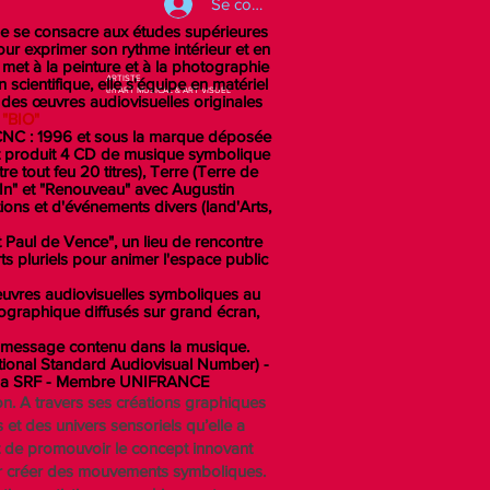
Se connecter
lle se consacre aux études supérieures
pour exprimer son rythme intérieur et en
met à la peinture et à la photographie
ARTISTE
cientifique, elle s'équipe en matériel
en ART MUSICAL & ART VISUEL
 des œuvres audiovisuelles originales
"BIO"
u CNC : 1996 et sous la marque déposée
 et produit 4 CD de musique symbolique
tre tout feu 20 titres), Terre (Terre de
ag'In" et "Renouveau" avec Augustin
ons et d'événements divers (land'Arts,
nt Paul de Vence", un lieu de rencontre
s pluriels pour animer l'espace public
'oeuvres audiovisuelles symboliques au
graphique diffusés sur grand écran,
 le message contenu dans la musique.
national Standard Audiovisual Number) -
e la SRF - Membre UNIFRANCE
son. A travers ses créations graphiques
t des univers sensoriels qu’elle a
st de promouvoir le concept innovant
ur créer des mouvements symboliques.