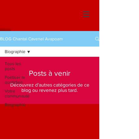
BLOG Chantal Cavenel Avapoam
Biographie
Tous les
posts
Posts à venir
Poétiser le
quotidien
Découvrez d'autres catégories de ce
blog ou revenez plus tard.
Votre
communauté
Biographie