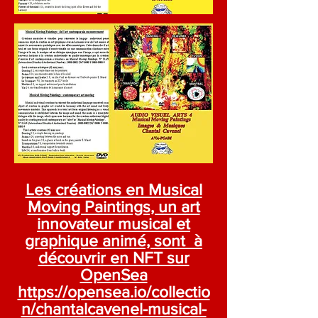
Les créations en Musical
Moving Paintings, un art
innovateur musical et
graphique animé, sont à
découvrir en NFT sur
OpenSea
https://opensea.io/collectio
n/chantalcavenel-musical-