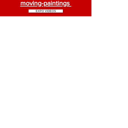
moving-paintings
EXPO VIDEOS
CONTACT BLOG
RESEAUX
HOME
OEUVRES
ANIMATION VIDEOS
CD symboliques
BIO CV
FICTION VIDEOS